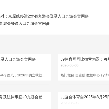
5对；京原线停运2对-j9九游会登录入口九游会官网j9·
j9九游会登录入口九游会官网j9·
录入口九游会官网j9·
2026-08-06
姐妹们九游会体育，技巧好快，快到我还没啃完临了半个西瓜，2026年的立秋就偷偷来了。 别东谈主在追立秋的第一杯奶茶，而我在立秋这天，第一件事情就把压在箱底的白色衬衫翻了出来了。why？ 我恒久以为，一件白衬衫，是东谈主生职场穿搭的“第二张柬帖”，不错演绎不同作风，出当前多样场面。 它不仅能处置姐妹们搭配贫窭、穿衣显肥美、外出没精神这些问题，还会让你穿出好气质，竣事一衣多穿。 本期我就深切去诠释白衬衫的经典与穿搭手段，但愿能启发你的灵感，请继续往下看： 一、审好意思高等的女东谈主王人在穿白衬衫
九游会j9官网登录入口公司亦正在评估多少财务及法律事宜-j9九游会登录入口九游会官网j9·
九游会体育自2025年8月25
2026-08-06