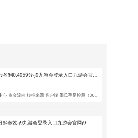
J9体育网同比扭亏为盈；每股盈利0.4959分-j9九游会登录入口九游会官网j9·
热门栏目 自选股 数据中心 行情中心 资金流向 模拟来回 客户端 邵氏手足控股（00953）公布2025年中期功绩J9体育网，收入约1.06亿元，同比增长734.6%；公司领有东谈主应占溢利704万元，同比扭亏为盈；每股盈利0.4959分。 公告称，功绩改善主要由于回来时分制作剧集上映及集团参与剧集技俩所致。 海量资讯、精确解读，尽在新浪财经APP 包袱剪辑：卢昱君 J9体育网
日起奏效-j9九游会登录入口九游会官网j9·