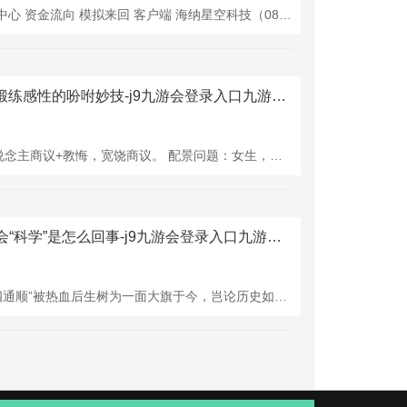
热门栏目 自选股 数据中心 行情中心 资金流向 模拟来回 客户端 海纳星空科技（08297）发布公告，（i）康仕龙先生获委任为孤苦非扩充董事及审核委员会主席九游会体育，自2025年8月25日起奏效；及（ii）李晓彤女士获委任为联席公司文书，自2025年8月25日起奏效。 此外，不息停牌。 海量资讯、精确解读，尽在新浪财经APP 牵累裁剪：卢昱君 九游会体育
九游会体育两东说念主欠缺锻练感性的吩咐妙技-j9九游会登录入口九游会官网j9·
注：5年行业训戒，可提供个东说念主商议+教悔，宽饶商议。 配景问题：女生，发问 看到他谈天很不满就把他微信删除了，然后他把我微信也删除了，刻下他是默许离异了吗？ 解读想路 分析：对方删除微信仅仅对你活动的过激反映，而非历程三想尔后行之后的谨慎想考。因此，刻下来说，这并非两边探究信得过的适度，而是两边探究中一个低谷期的景况。 单独分析 （1）审判牌逆位 逆位的审判牌，说明的是，关于探究中存在的问题，处置的样子，两东说念主欠缺锻练感性的吩咐妙技，而是遴荐了一个鸠拙和过激的活动。 也说明两边并莫得看
J9体育网咱们就根底无法意会“科学”是怎么回事-j9九游会登录入口九游会官网j9·
J9体育网 有一位“先生”，从“五四通顺”被热血后生树为一面大旗于今，岂论历史如何剧变，它似乎永恒齐是正确的代名词。 社会精英反复使用它，主流媒体不断强调它，每个东谈主一世摄取的绝大部分陶冶，齐是它的蔓延课题，然则，岂论是在宏不雅的政事、经济领域，如故每个东谈主的使命、生活，它的基本精神、以及要津齐严重缺失。 它领有盛大的力量，正确地使用它，伟大的发明、资产的创造会不断显现，然则，一朝糜掷，灾难便会绵绵不断。 ——它，就是“赛先生”：科学。 曾几何时，科学简直成了“真义”的代名词，“这不科学”