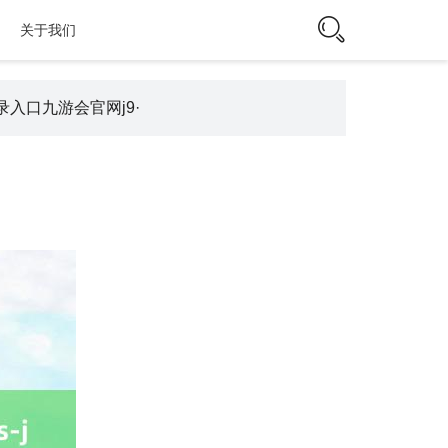
关于我们
会登录入口九游会官网j9·