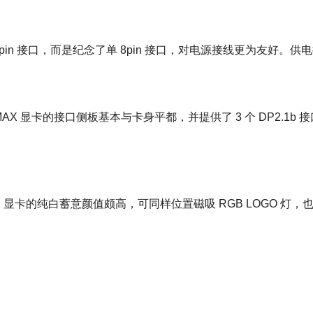
 12pin 接口，而是纪念了单 8pin 接口，对电源接线更为友好。供
 圣刃 MAX 显卡的接口侧板基本与卡身平都，并提供了 3 个 DP2.1b 接口
i 圣刃 MAX 显卡的纯白蓄意颜值颇高，可同样位置磁吸 RGB LO