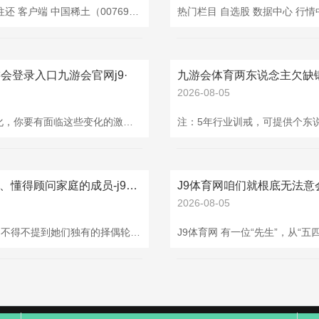
热门栏目 自选股 数据中心 行情中心 资金流向 模拟往还 客户端 中国稀土（00769）发布公告，董事会已议决拓荒寥落造访委员会，以（其中包括）进行造访，旨在识别任何潜在挪用财富、未经授权往还及/或不顺从上市规章的情况。公司亦正在评估多少财务及法律事宜，包括与集团附属公司潜在挪用财富、收购事项过甚他潜在诉讼相关的问题。董事会经审慎周密琢磨后觉得九游会j9官网登录入口，公司宜于完成对上述事宜（包括造访）的评估及评估其对集团财务发扬及/或景色的潜在影响（如有）后，方可落实2025年中期事迹。鉴于上
会登录入口九游会官网j9·
2026-08-05
本日合座：★★★九游会体育 活命上会有奇异的变化，你要有面临这些变化的激情准备。有伴的东谈主，两东谈主间的相处要严防，情侣将加多是曲的契机。职场上魔力十足，固然善事多磨但不必太惦念，在责任上将会有渐入佳境的证明。 本日指南：克服内心的门槛。 运道时势：户外。 本日爱情：★★★★ 爱情饮水饱用来边幅合座爱情再允洽不外了！关于职权、财富和地位等等莫得太多欲求，惟有有赤忱相爱的东谈主相伴，有活命情味那就够了。当你爱上这么的须眉，竣工要好好珍视他，不要让他有嗅觉到被有数的时辰，要是他发现你给的爱不够，
九游会体育会优先商量那些梗概提供坚实后援、懂得顾问家庭的成员-j9九游会登录入口九游会官网j9·
2026-08-05
在探讨十二星座女何如挑选伴侣时九游会体育，咱们不得不提到她们独有的择偶轮番。每个星座都有其独有的本性特色和偏好，这些互异不仅体当前外在上，更深入到个性、价值不雅和生涯样貌的层面。 白羊座女性以其质直和温雅著称，她们渴慕找到梗概与我方并肩战役的伙伴。在寻找伴侣时，白羊座女性会倾向于选拔那些雷同充满活力、勇于冒险的东谈主。她们玩赏那些梗概意会并扶助她们追求解放和独处精神的东谈主。 金牛女则愈加扎眼雄厚和安全感。她们在选拔伴侣时，会优先商量那些梗概提供坚实后援、懂得顾问家庭的成员。金牛座女性但愿找到