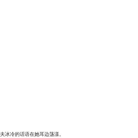
大夫冰冷的话语在她耳边荡漾。