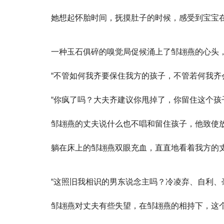
她想起怀胎时间，抚摸肚子的时候，感受到宝宝
一种玉石俱碎的嗅觉局促候涌上了邹翃燕的心头
“不管如何我齐要保住我方的孩子，不管若何我齐
“你疯了吗？大夫齐建议你甩掉了，你留住这个孩
邹翃燕的丈夫说什么也不唱和留住孩子，他致使
躺在床上的邹翃燕双眼充血，直直地看着我方的
“这照旧我相识的男东说念主吗？冷凌弃、自利、
邹翃燕对丈夫有些失望，在邹翃燕的相持下，这