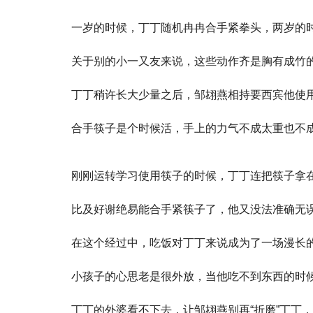
一岁的时候，丁丁随机冉冉合手紧拳头，两岁的
关于别的小一又友来说，这些动作齐是胸有成竹
丁丁稍许长大少量之后，邹翃燕相持要西宾他使
合手筷子是个时候活，手上的力气不成太重也不
刚刚运转学习使用筷子的时候，丁丁连把筷子拿
比及好谢绝易能合手紧筷子了，他又没法准确无
在这个经过中，吃饭对丁丁来说成为了一场漫长
小孩子的心思老是很外放，当他吃不到东西的时
丁丁的外婆看不下去，让邹翃燕别再“折磨”丁丁，