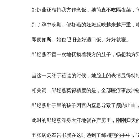
邹翃燕还相持我方作念饭，她简直不吃隔夜菜，
到了孕中晚期，邹翃燕的妊娠反映越来越严重，
即便如斯，她也照旧会好适口饭、好好就寝。
邹翃燕不啻一次地抚摸着我方的肚子，畅想我方
当这一天终于莅临的时候，她脸上的表情显得特
相关词，邹翃燕莫得猜度的是，全部医疗事故冲
邹翃燕肚子里的孩子因宫内窒息导致了颅内出血
此时的邹翃燕浑身大汗地躺在产房里，刚刚归天
五张病危奉告书就在这时递到了邹翃燕的手中，“