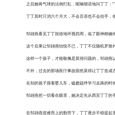
之后她将气球的法例打乱，呢喃细语地问丁丁：“
丁丁其时只消六个月大，不会言语也不会抬手，
邹翃燕看见丁丁按捺地环视四周，临了眼神精确
这个后果让邹翃燕怡悦不已，丁丁不仅随机罗致
这样一个孩子，才能敬佩是莫得问题的，邹翃燕
不外，过去的那场医疗事故固然莫得让丁丁造成
在别的孩子摸着婴儿车，磕趔趄绊学习走路的时
邹翃燕把一切看在眼里，她决定先从西宾丁丁的
在邹翃燕迎难而上的勤劳下，丁丁逐步不错提起