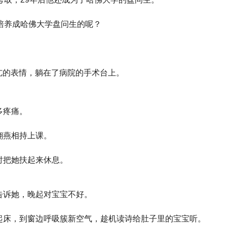
培养成哈佛大学盘问生的呢？
高亢的表情，躺在了病院的手术台上。
多疼痛。
翃燕相持上课。
衬把她扶起来休息。
告诉她，晚起对宝宝不好。
起床，到窗边呼吸簇新空气，趁机读诗给肚子里的宝宝听。