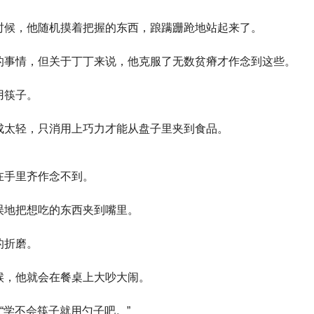
时候，他随机摸着把握的东西，踉蹒跚跄地站起来了。
的事情，但关于丁丁来说，他克服了无数贫瘠才作念到这些。
用筷子。
成太轻，只消用上巧力才能从盘子里夹到食品。
在手里齐作念不到。
误地把想吃的东西夹到嘴里。
的折磨。
候，他就会在餐桌上大吵大闹。
“学不会筷子就用勺子吧。”