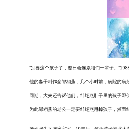
“别要这个孩子了，翌日会连累咱们一辈子。”19
他的妻子叫作念邹翃燕，几个小时前，病院的病
同期，大夫还告诉他们，邹翃燕肚子里的孩子即
为此邹翃燕的老公一定要邹翃燕甩掉孩子，然而
她顽强生下脑瘫宝宝，19年后，这个孩子被北大