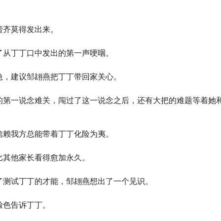
噎齐莫得发出来。
了从丁丁口中发出的第一声哽咽。
急，建议邹翃燕把丁丁带回家关心。
的第一说念难关，闯过了这一说念之后，还有大把的难题等着她
信赖我方总能带着丁丁化险为夷。
比其他家长看得愈加永久。
了测试丁丁的才能，邹翃燕想出了一个见识。
脸色告诉丁丁。