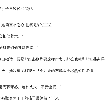
在肚子里轻轻地踹她。
，她简直不忍心甩掉我方的宝宝。
会把他养大。”
子对咱们俩齐是连累。”
放出狠话，要是邹翃燕刚烈要这样作念，那么他就和邹翃燕离异
丈夫，她没猜度和我方旦夕共处的东说念主尽然如斯绝情。
毫无职守感。这种丈夫，不要也罢。”
个被取名为丁丁的孩子最终留了下来。