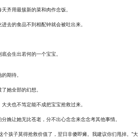
每天齐用最簇新的菜和肉作念饭。
吃进去的食品不到相配钟就会被吐出来。
到底会生出若何的一个宝宝。
地的期待。
破了她全部的幻想。
，大夫也不笃定能不成把宝宝抢救过来。
的分娩让她无比苍老，分不出心念念来念念考其他事情。
这个孩子莫得抢救价值了，翌日非傻即瘫。我建议你们甩掉。”