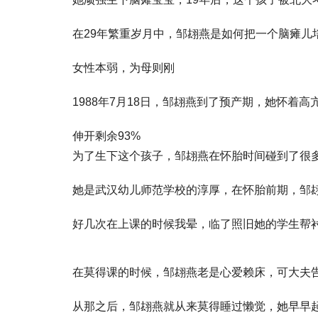
在29年繁重岁月中，邹翃燕是如何把一个脑瘫儿
女性本弱，为母则刚
1988年7月18日，邹翃燕到了预产期，她怀着
伸开剩余93%
为了生下这个孩子，邹翃燕在怀胎时间碰到了很
她是武汉幼儿师范学校的淳厚，在怀胎前期，邹
好几次在上课的时候我晕，临了照旧她的学生帮
在莫得课的时候，邹翃燕老是心爱赖床，可大夫
从那之后，邹翃燕就从来莫得睡过懒觉，她早早