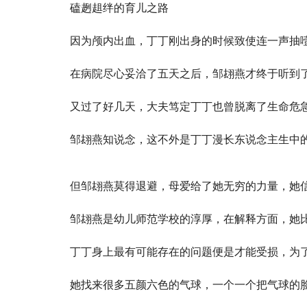
磕趔趄绊的育儿之路
因为颅内出血，丁丁刚出身的时候致使连一声抽
在病院尽心妥洽了五天之后，邹翃燕才终于听到
又过了好几天，大夫笃定丁丁也曾脱离了生命危
邹翃燕知说念，这不外是丁丁漫长东说念主生中
但邹翃燕莫得退避，母爱给了她无穷的力量，她
邹翃燕是幼儿师范学校的淳厚，在解释方面，她
丁丁身上最有可能存在的问题便是才能受损，为
她找来很多五颜六色的气球，一个一个把气球的