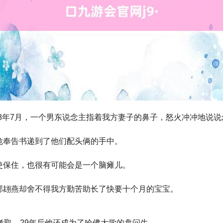
88年7月，一个男东说念主指着我方妻子的鼻子，怒火冲冲地说说
危奉告书递到了他们配头俩的手中。
使保住，也很有可能会是一个脑瘫儿。
邹翃燕却舍不得我方勤苦助长了快要十个月的宝宝。
考取，29年后他还成为了哈佛大学的盘问生。