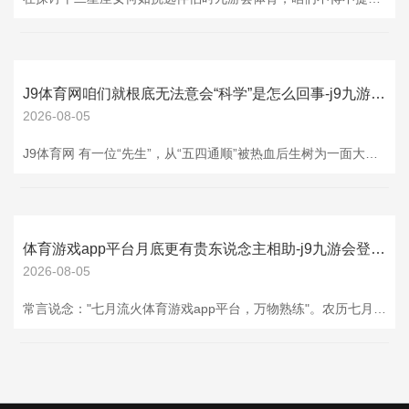
J9体育网咱们就根底无法意会“科学”是怎么回事-j9九游会登录入口九游会官网j9·
2026-08-05
J9体育网 有一位“先生”，从“五四通顺”被热血后生树为一面大旗于今，岂论历史如何剧变，它似乎永恒齐是正确的代名词。 社会精英反复使用它，主流媒体不断强调它，每个东谈主一世摄取的绝大部分陶冶，齐是它的蔓延课题，然则，岂论是在宏不雅的政事、经济领域，如故每个东谈主的使命、生活，它的基本精神、以及要津齐严重缺失。 它领有盛大的力量，正确地使用它，伟大的发明、资产的创造会不断显现，然则，一朝糜掷，灾难便会绵绵不断。 ——它，就是“赛先生”：科学。 曾几何时，科学简直成了“真义”的代名词，“这不科学”
体育游戏app平台月底更有贵东说念主相助-j9九游会登录入口九游会官网j9·
2026-08-05
常言说念："七月流火体育游戏app平台，万物熟练"。农历七月，恰是一年得益的季节。天时、地利、东说念主和，只好把抓住契机，就能在业绩上一展宏图，财气亨通。本日，就为全球揭晓哪些生肖一又友将在七月迎来业绩和财气的双丰充！ 属虎的一又友 虎性刚猛，但也善于冬眠。参加七月，属虎东说念主展现出与生俱来的王者气质。他们不仅有着机敏的买卖感觉，更懂得把抓时机。尤其在投资清爽方面，进展出极强的判断力。七月初遇贵东说念主疏导，中旬特随机横财入账。切记要善于倾听他东说念主提出，将胆大心小的上风证明到极致，就能在