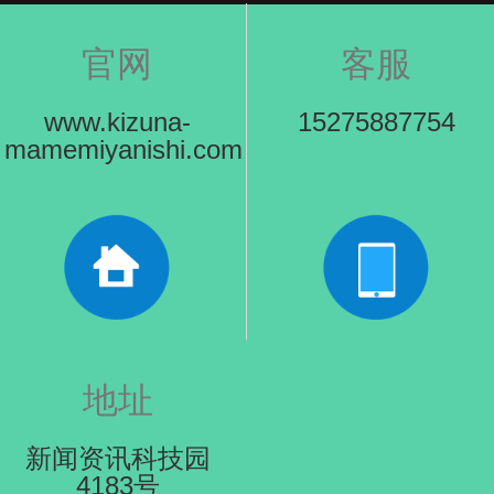
官网
客服
www.kizuna-
15275887754
mamemiyanishi.com
地址
新闻资讯科技园
4183号