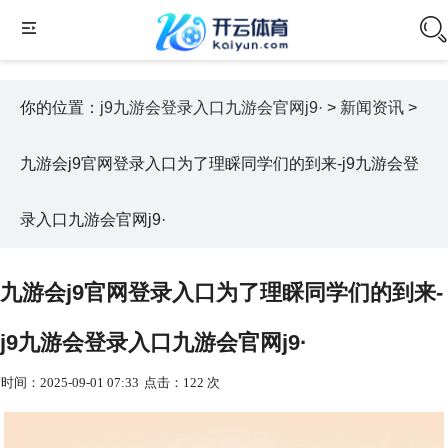
你的位置：
j9九游会登录入口九游会官网j9·
>
新闻资讯
>
九游会j9官网登录入口为了理睬同学们的到来-j9九游会登
录入口九游会官网j9·
九游会j9官网登录入口为了理睬同学们的到来-
j9九游会登录入口九游会官网j9·
时间：2025-09-01 07:33
点击：122 次