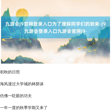
初秋的日照
海风漫过大学城的林荫谈
仿佛一眨眼的功夫
一年一度的秋季学期又来了