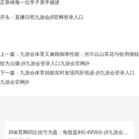
正恭候每一位学子亲手描述
开头：直播日照九游会j9官网登录入口
上一篇：
九游会体育又兼顾御寒性能；丝巾以山茶花与收用缠枝
纹为点缀-j9九游会登录入口九游会官网j9·
下一篇：
九游会体育就能实时发现丙肝痕迹-j9九游会登录入口
九游会官网j9·
J9体育网同比扭亏为盈；每股盈利0.4959分-j9九游会登录入口九游会官网j9·