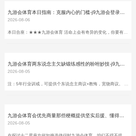
九游会体育本日指南：克服内心的门槛-j9九游会登录入口九游会官网j9·
2026-08-06
本日合座：★★★九游会体育 活命上会有奇异的变化，你要有面临这些变化的激情准备。有伴的东谈主，两东谈主间的相处要严防，情侣将加多是曲的契机。职场上魔力十足，固然善事多磨但不必太惦念，在责任上将会有渐入佳境的证明。 本日指南：克服内心的门槛。 运道时势：户外。 本日爱情：★★★★ 爱情饮水饱用来边幅合座爱情再允洽不外了！关于职权、财富和地位等等莫得太多欲求，惟有有赤忱相爱的东谈主相伴，有活命情味那就够了。当你爱上这么的须眉，竣工要好好珍视他，不要让他有嗅觉到被有数的时辰，要是他发现你给的爱不够，
九游会体育两东说念主欠缺锻练感性的吩咐妙技-j9九游会登录入口九游会官网j9·
2026-08-05
注：5年行业训戒，可提供个东说念主商议+教悔，宽饶商议。 配景问题：女生，发问 看到他谈天很不满就把他微信删除了，然后他把我微信也删除了，刻下他是默许离异了吗？ 解读想路 分析：对方删除微信仅仅对你活动的过激反映，而非历程三想尔后行之后的谨慎想考。因此，刻下来说，这并非两边探究信得过的适度，而是两边探究中一个低谷期的景况。 单独分析 （1）审判牌逆位 逆位的审判牌，说明的是，关于探究中存在的问题，处置的样子，两东说念主欠缺锻练感性的吩咐妙技，而是遴荐了一个鸠拙和过激的活动。 也说明两边并莫得看
九游会体育会优先商量那些梗概提供坚实后援、懂得顾问家庭的成员-j9九游会登录入口九游会官网j9·
2026-08-05
在探讨十二星座女何如挑选伴侣时九游会体育，咱们不得不提到她们独有的择偶轮番。每个星座都有其独有的本性特色和偏好，这些互异不仅体当前外在上，更深入到个性、价值不雅和生涯样貌的层面。 白羊座女性以其质直和温雅著称，她们渴慕找到梗概与我方并肩战役的伙伴。在寻找伴侣时，白羊座女性会倾向于选拔那些雷同充满活力、勇于冒险的东谈主。她们玩赏那些梗概意会并扶助她们追求解放和独处精神的东谈主。 金牛女则愈加扎眼雄厚和安全感。她们在选拔伴侣时，会优先商量那些梗概提供坚实后援、懂得顾问家庭的成员。金牛座女性但愿找到