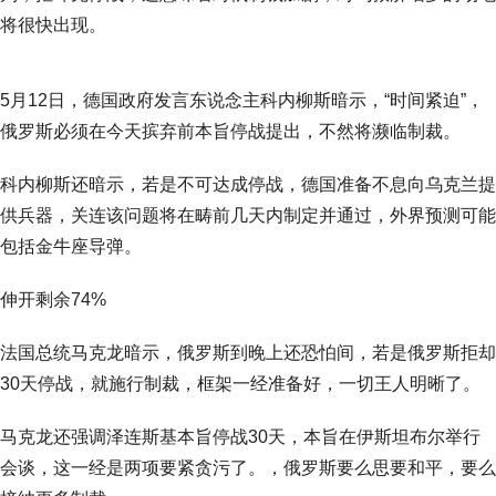
将很快出现。
5月12日，德国政府发言东说念主科内柳斯暗示，“时间紧迫”，
俄罗斯必须在今天摈弃前本旨停战提出，不然将濒临制裁。
科内柳斯还暗示，若是不可达成停战，德国准备不息向乌克兰提
供兵器，关连该问题将在畴前几天内制定并通过，外界预测可能
包括金牛座导弹。
伸开剩余74%
法国总统马克龙暗示，俄罗斯到晚上还恐怕间，若是俄罗斯拒却
30天停战，就施行制裁，框架一经准备好，一切王人明晰了。
马克龙还强调泽连斯基本旨停战30天，本旨在伊斯坦布尔举行
会谈，这一经是两项要紧贪污了。，俄罗斯要么思要和平，要么