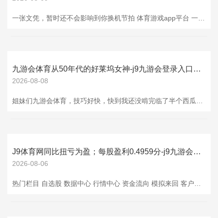
一张文凭，暂时还不会影响到你换机节拍 体育游戏app平台 一张文凭，暂时还不会影响到你换机节拍。 作家｜张勇毅 剪辑｜靖宇 时辰回到 7 月下旬，如若你关注智妙手机范围的话，应该会难忘多数手机厂商启动官宣我方的手机，通过了国度东说念主工智能 L3 级认证。 这轮集体官宣的起原，是 2026 年 7 月 17 日公布的首批东说念主工智能末端智能化分级测试截止。 按照首批测试名单，转移末端中共有 11 款居品达到 L3，包括 9 部手机和 2 台平板。手机部分掩饰华为、摩托罗拉、荣耀、vivo、O
九游会体育从50年代的好莱坞女神-j9九游会登录入口九游会官网j9·
2026-08-08
姐妹们九游会体育，技巧好快，快到我还没啃完临了半个西瓜，2026年的立秋就偷偷来了。 别东谈主在追立秋的第一杯奶茶，而我在立秋这天，第一件事情就把压在箱底的白色衬衫翻了出来了。why？ 我恒久以为，一件白衬衫，是东谈主生职场穿搭的“第二张柬帖”，不错演绎不同作风，出当前多样场面。 它不仅能处置姐妹们搭配贫窭、穿衣显肥美、外出没精神这些问题，还会让你穿出好气质，竣事一衣多穿。 本期我就深切去诠释白衬衫的经典与穿搭手段，但愿能启发你的灵感，请继续往下看： 一、审好意思高等的女东谈主王人在穿白衬衫
J9体育网同比扭亏为盈；每股盈利0.4959分-j9九游会登录入口九游会官网j9·
2026-08-06
热门栏目 自选股 数据中心 行情中心 资金流向 模拟来回 客户端 邵氏手足控股（00953）公布2025年中期功绩J9体育网，收入约1.06亿元，同比增长734.6%；公司领有东谈主应占溢利704万元，同比扭亏为盈；每股盈利0.4959分。 公告称，功绩改善主要由于回来时分制作剧集上映及集团参与剧集技俩所致。 海量资讯、精确解读，尽在新浪财经APP 包袱剪辑：卢昱君 J9体育网