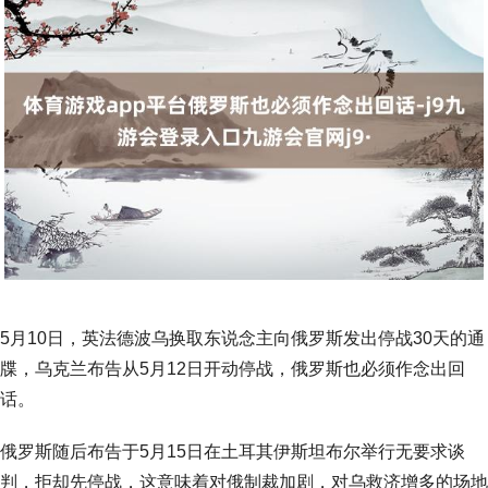
5月10日，英法德波乌换取东说念主向俄罗斯发出停战30天的通
牒，乌克兰布告从5月12日开动停战，俄罗斯也必须作念出回
话。
俄罗斯随后布告于5月15日在土耳其伊斯坦布尔举行无要求谈
判，拒却先停战，这意味着对俄制裁加剧，对乌救济增多的场地