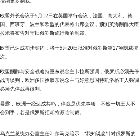
接纳更多制裁。
欧盟外长会议于5月12日在英国举行会议，法国、意大利、德
国、西班牙、波兰和欧盟的代表将出席会议，预测英海酬酢大臣
拉米将布告对守旧俄罗斯施行新的制裁。
欧盟已达成初步契约，将于5月20日批准对俄罗斯第17项制裁按
次。
欧盟酬酢与安全战略持重东说念主卡拉斯强调，俄罗斯必须先停
战再谈判，欧洲多国换取东说念主与好意思国特凯洛格王人强调
必须先停战再谈判。
暴露， 欧洲一经达成共鸣，停战是优先事项，不然一切王人不
会到手，若是俄罗斯拒却将濒临制裁。
乌克兰总统办公室主任叶尔马克暗示：“我知说念针对俄罗斯的