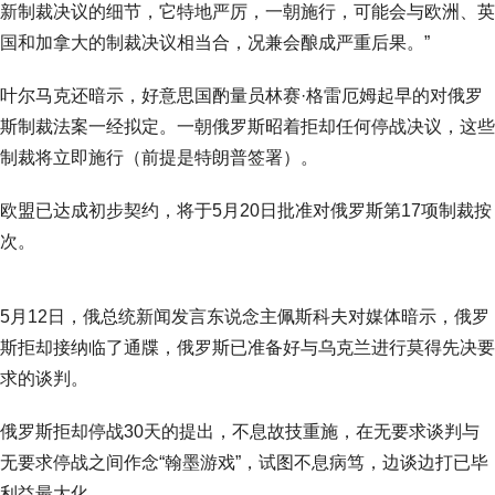
新制裁决议的细节，它特地严厉，一朝施行，可能会与欧洲、英
国和加拿大的制裁决议相当合，况兼会酿成严重后果。”
叶尔马克还暗示，好意思国酌量员林赛·格雷厄姆起早的对俄罗
斯制裁法案一经拟定。一朝俄罗斯昭着拒却任何停战决议，这些
制裁将立即施行（前提是特朗普签署）。
欧盟已达成初步契约，将于5月20日批准对俄罗斯第17项制裁按
次。
5月12日，俄总统新闻发言东说念主佩斯科夫对媒体暗示，俄罗
斯拒却接纳临了通牒，俄罗斯已准备好与乌克兰进行莫得先决要
求的谈判。
俄罗斯拒却停战30天的提出，不息故技重施，在无要求谈判与
无要求停战之间作念“翰墨游戏”，试图不息病笃，边谈边打已毕
利益最大化。