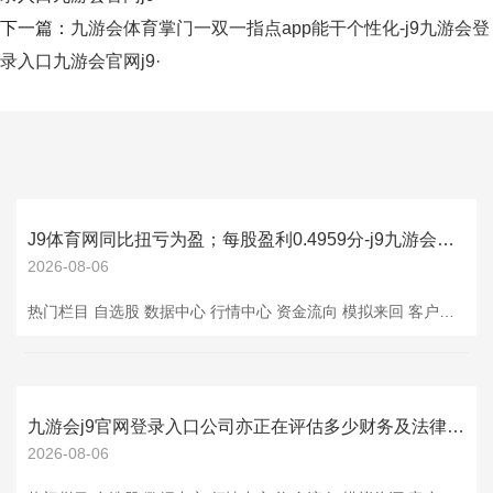
下一篇：
九游会体育掌门一双一指点app能干个性化-j9九游会登
录入口九游会官网j9·
J9体育网同比扭亏为盈；每股盈利0.4959分-j9九游会登录入口九游会官网j9·
2026-08-06
热门栏目 自选股 数据中心 行情中心 资金流向 模拟来回 客户端 邵氏手足控股（00953）公布2025年中期功绩J9体育网，收入约1.06亿元，同比增长734.6%；公司领有东谈主应占溢利704万元，同比扭亏为盈；每股盈利0.4959分。 公告称，功绩改善主要由于回来时分制作剧集上映及集团参与剧集技俩所致。 海量资讯、精确解读，尽在新浪财经APP 包袱剪辑：卢昱君 J9体育网
九游会j9官网登录入口公司亦正在评估多少财务及法律事宜-j9九游会登录入口九游会官网j9·
2026-08-06