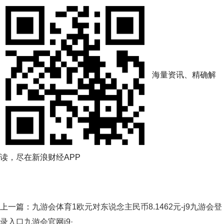
海量资讯、精确解
读，尽在新浪财经APP
上一篇：
九游会体育1欧元对东说念主民币8.1462元-j9九游会登
录入口九游会官网j9·