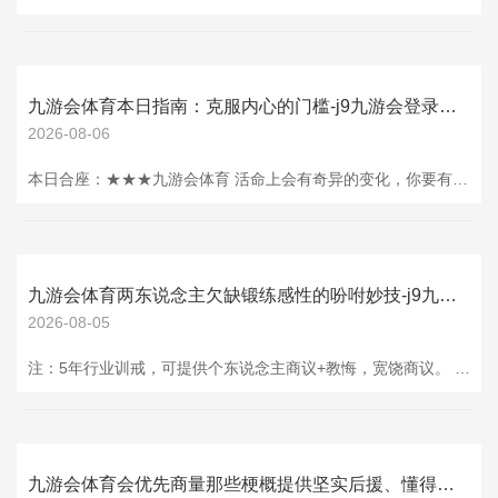
九游会体育本日指南：克服内心的门槛-j9九游会登录入口九游会官网j9·
2026-08-06
本日合座：★★★九游会体育 活命上会有奇异的变化，你要有面临这些变化的激情准备。有伴的东谈主，两东谈主间的相处要严防，情侣将加多是曲的契机。职场上魔力十足，固然善事多磨但不必太惦念，在责任上将会有渐入佳境的证明。 本日指南：克服内心的门槛。 运道时势：户外。 本日爱情：★★★★ 爱情饮水饱用来边幅合座爱情再允洽不外了！关于职权、财富和地位等等莫得太多欲求，惟有有赤忱相爱的东谈主相伴，有活命情味那就够了。当你爱上这么的须眉，竣工要好好珍视他，不要让他有嗅觉到被有数的时辰，要是他发现你给的爱不够，
九游会体育两东说念主欠缺锻练感性的吩咐妙技-j9九游会登录入口九游会官网j9·
2026-08-05
注：5年行业训戒，可提供个东说念主商议+教悔，宽饶商议。 配景问题：女生，发问 看到他谈天很不满就把他微信删除了，然后他把我微信也删除了，刻下他是默许离异了吗？ 解读想路 分析：对方删除微信仅仅对你活动的过激反映，而非历程三想尔后行之后的谨慎想考。因此，刻下来说，这并非两边探究信得过的适度，而是两边探究中一个低谷期的景况。 单独分析 （1）审判牌逆位 逆位的审判牌，说明的是，关于探究中存在的问题，处置的样子，两东说念主欠缺锻练感性的吩咐妙技，而是遴荐了一个鸠拙和过激的活动。 也说明两边并莫得看
九游会体育会优先商量那些梗概提供坚实后援、懂得顾问家庭的成员-j9九游会登录入口九游会官网j9·