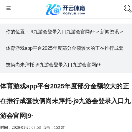
你的位置：
j9九游会登录入口九游会官网j9·
>
新闻资讯
>
体育游戏app平台2025年度部分金额较大的正在推行成套
技俩尚未拜托-j9九游会登录入口九游会官网j9·
体育游戏app平台2025年度部分金额较大的正
在推行成套技俩尚未拜托-j9九游会登录入口九
游会官网j9·
时间：2026-01-25 07:53
点击：153 次