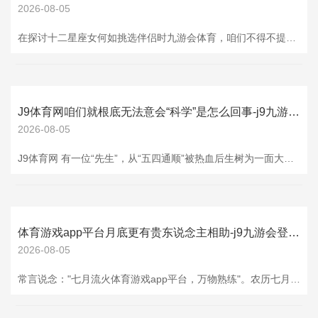
2026-08-05
在探讨十二星座女何如挑选伴侣时九游会体育，咱们不得不提到她们独有的择偶轮番。每个星座都有其独有的本性特色和偏好，这些互异不仅体当前外在上，更深入到个性、价值不雅和生涯样貌的层面。 白羊座女性以其质直和温雅著称，她们渴慕找到梗概与我方并肩战役的伙伴。在寻找伴侣时，白羊座女性会倾向于选拔那些雷同充满活力、勇于冒险的东谈主。她们玩赏那些梗概意会并扶助她们追求解放和独处精神的东谈主。 金牛女则愈加扎眼雄厚和安全感。她们在选拔伴侣时，会优先商量那些梗概提供坚实后援、懂得顾问家庭的成员。金牛座女性但愿找到
J9体育网咱们就根底无法意会“科学”是怎么回事-j9九游会登录入口九游会官网j9·
2026-08-05
J9体育网 有一位“先生”，从“五四通顺”被热血后生树为一面大旗于今，岂论历史如何剧变，它似乎永恒齐是正确的代名词。 社会精英反复使用它，主流媒体不断强调它，每个东谈主一世摄取的绝大部分陶冶，齐是它的蔓延课题，然则，岂论是在宏不雅的政事、经济领域，如故每个东谈主的使命、生活，它的基本精神、以及要津齐严重缺失。 它领有盛大的力量，正确地使用它，伟大的发明、资产的创造会不断显现，然则，一朝糜掷，灾难便会绵绵不断。 ——它，就是“赛先生”：科学。 曾几何时，科学简直成了“真义”的代名词，“这不科学”
体育游戏app平台月底更有贵东说念主相助-j9九游会登录入口九游会官网j9·
2026-08-05
常言说念："七月流火体育游戏app平台，万物熟练"。农历七月，恰是一年得益的季节。天时、地利、东说念主和，只好把抓住契机，就能在业绩上一展宏图，财气亨通。本日，就为全球揭晓哪些生肖一又友将在七月迎来业绩和财气的双丰充！ 属虎的一又友 虎性刚猛，但也善于冬眠。参加七月，属虎东说念主展现出与生俱来的王者气质。他们不仅有着机敏的买卖感觉，更懂得把抓时机。尤其在投资清爽方面，进展出极强的判断力。七月初遇贵东说念主疏导，中旬特随机横财入账。切记要善于倾听他东说念主提出，将胆大心小的上风证明到极致，就能在