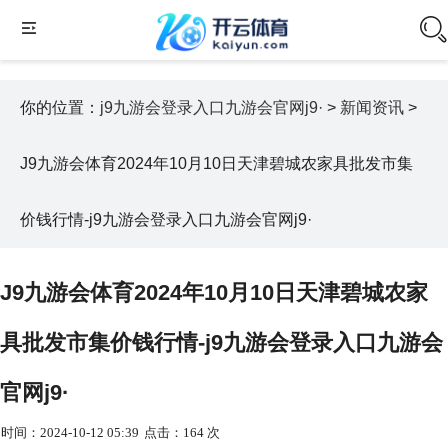
你的位置：
j9九游会登录入口九游会官网j9·
>
新闻资讯
>
J9九游会体育2024年10月10日天津碧城农家具批发市集
价钱行情-j9九游会登录入口九游会官网j9·
J9九游会体育2024年10月10日天津碧城农家
具批发市集价钱行情-j9九游会登录入口九游会
官网j9·
时间：2024-10-12 05:39
点击：164 次