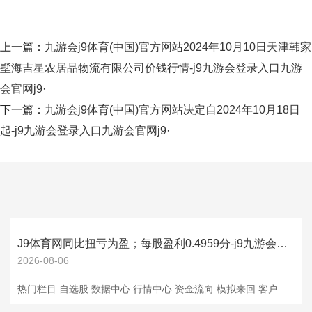
上一篇：
九游会j9体育(中国)官方网站2024年10月10日天津韩家
墅海吉星农居品物流有限公司价钱行情-j9九游会登录入口九游
会官网j9·
下一篇：
九游会j9体育(中国)官方网站决定自2024年10月18日
起-j9九游会登录入口九游会官网j9·
J9体育网同比扭亏为盈；每股盈利0.4959分-j9九游会登录入口九游会官网j9·
2026-08-06
热门栏目 自选股 数据中心 行情中心 资金流向 模拟来回 客户端 邵氏手足控股（00953）公布2025年中期功绩J9体育网，收入约1.06亿元，同比增长734.6%；公司领有东谈主应占溢利704万元，同比扭亏为盈；每股盈利0.4959分。 公告称，功绩改善主要由于回来时分制作剧集上映及集团参与剧集技俩所致。 海量资讯、精确解读，尽在新浪财经APP 包袱剪辑：卢昱君 J9体育网