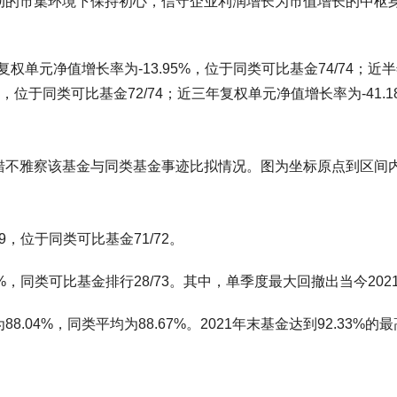
动的市集环境下保持初心，信守企业利润增长为市值增长的中枢
元净值增长率为-13.95%，位于同类可比基金74/74；近半
%，位于同类可比基金72/74；近三年复权单元净值增长率为-41.1
雅察该基金与同类基金事迹比拟情况。图为坐标原点到区间内
，位于同类可比基金71/72。
，同类可比基金排行28/73。其中，单季度最大回撤出当今2021
%，同类平均为88.67%。2021年末基金达到92.33%的最高
。