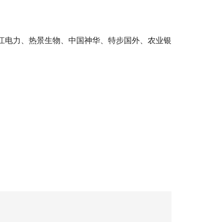
江电力、热景生物、中国神华、特步国外、农业银