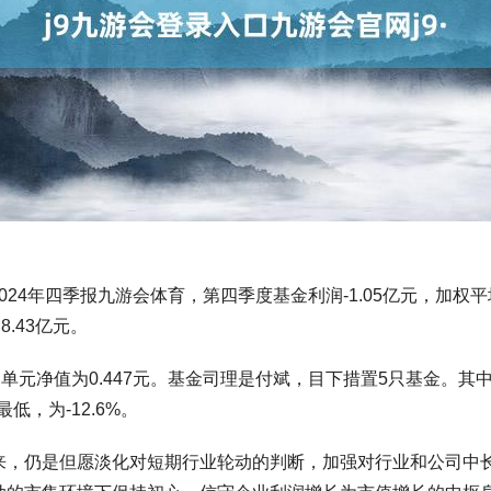
024年四季报九游会体育，第四季度基金利润-1.05亿元，加权平
8.43亿元。
元净值为0.447元。基金司理是付斌，目下措置5只基金。其中
低，为-12.6%。
仍是但愿淡化对短期行业轮动的判断，加强对行业和公司中长