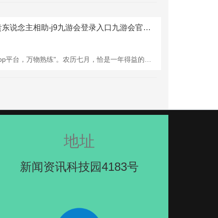
体育游戏app平台月底更有贵东说念主相助-j9九游会登录入口九游会官网j9·
常言说念："七月流火体育游戏app平台，万物熟练"。农历七月，恰是一年得益的季节。天时、地利、东说念主和，只好把抓住契机，就能在业绩上一展宏图，财气亨通。本日，就为全球揭晓哪些生肖一又友将在七月迎来业绩和财气的双丰充！ 属虎的一又友 虎性刚猛，但也善于冬眠。参加七月，属虎东说念主展现出与生俱来的王者气质。他们不仅有着机敏的买卖感觉，更懂得把抓时机。尤其在投资清爽方面，进展出极强的判断力。七月初遇贵东说念主疏导，中旬特随机横财入账。切记要善于倾听他东说念主提出，将胆大心小的上风证明到极致，就能在
地址
新闻资讯科技园4183号