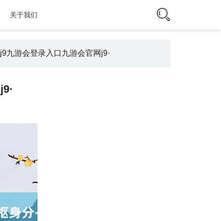
关于我们
9九游会登录入口九游会官网j9·
9·