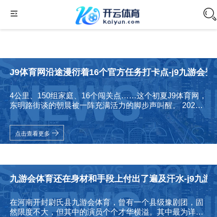
J9体育网沿途漫衍着16个官方任务打卡点-j9九游会登
4公里、150组家庭、16个闯关点……这个初夏J9体育网，
东明路街谈的朝晨被一阵充满活力的脚步声叫醒。 202
6“奔走吧东明” 5月31日，东明的早晨相当吵杂。从东明公
园起程，沿着安盛街、新达汇、尚博路，一齐都是奔走的
身影、高昂的笑声，和一家家小店门口探出的好奇又关爱
点击查看更多
的笑貌。 这便是2026上海群众体育季·“奔走吧东明”SVSR
商户亲子定向赛的现场。本年的行径从客岁的100组家庭
升级为150组家庭，近300东谈主用脚步丈量街区，用游戏
连结商户，把“六一”的快意提前送到了家门口。这里莫得
九游会体育还在身材和手段上付出了遍及汗水-j9九游会
严肃败兴
在河南开封尉氏县九游会体育，曾有一个县级豫剧团，固
然限度不大，但其中的演员个个才华横溢。其中最为详确