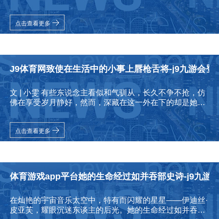
的等于王俊杰，这位戏班擂主三连冠的得主，创造了属于
我方的后光设置，并为戏班注入了簇新的活力。 王俊凸起
生于开封，这座文化底蕴深厚的古城，豫剧的起始地。自
点击查看更多
幼受父母的影响，俊杰便立志成为又名豫剧演员，向着“用
芳华点亮戏班”的梦念念努力。在家乡的扶助下，她早早发
现了我方对戏剧的浓厚意思。初中毕业后，她绝不彷徨地
报考了郑州艺校，并奏凯考入。在那处，她不畏艰辛地刻
J9体育网致使在生活中的小事上唇枪舌将-j9九游会登录
苦磨练，身心全力进入其中，三年如一日，既完
文 | 小雯 有些东说念主看似和气驯从，长久不争不抢，仿
佛在享受岁月静好，然而，深藏在这一外在下的却是她从
小学会的“说了也没用”的千里默。她缄默承受，耐烦哑
忍，给外东说念主一种温顺的印象，但那背后，却是漫长
岁月中的自我保护。 她，等于那位许多东说念主惊奇的黄
点击查看更多
圣依——不仅有着优厚的降生布景，照旧一个外在秀好意
思、充满魔力的女性。而她的故事，却是多量女性王人能
情至意尽的哑忍东说念主生。 黄圣依的成长并不世俗，父
母历久在海外责任，她则在外婆和奶奶家渡过童年，长大
体育游戏app平台她的生命经过如并吞部史诗-j9九游会
后，依然是独自生活。她既要护理我方，又
在灿艳的宇宙音乐太空中，特有而闪耀的星星——伊迪丝·
皮亚芙，耀眼沉迷东谈主的后光。她的生命经过如并吞部