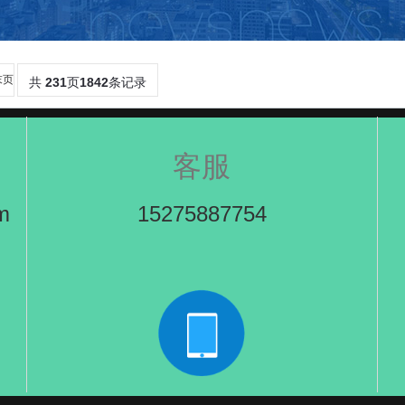
到一些贵东谈主，他们的匡助将为他们的业绩和生涯带
末页
共
231
页
1842
条记录
客服
m
15275887754