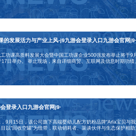
关工委、市体育局集聚主理体育游戏app平台，赛谈全长5公里
主干。发令枪响后
的发展活力与产业上风-j9九游会登录入口九游会官网j9
当代工功课高质料发展大会暨中国工功课企业500强发布举止将于9
于17日举办。 举止现场，来自详细商贸、互联网及信息时期功
庆总部城、重庆市数字经济产业园、复星国外中心、陆海国外中
机遇。 行为重庆高端商务功能中枢承
会登录入口九游会官网j9·
)获悉，9月15日，该公司旗下高端婴幼儿配方奶粉品牌“Arla宝贝
名目以“回收空罐”为纽带，联动销耗者、渠谈伙伴与生态保护相
续发展理念，也讲授了其回馈销耗者及腹地社区的历久甘心。 据