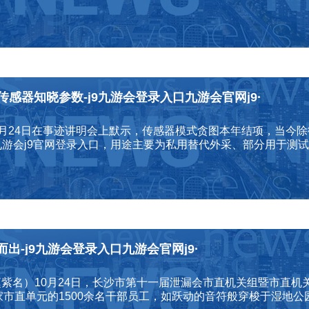
76好意思元，价钱处于50%中点63.10好意思元下方。对波段交
方法变成
感器知晓参数-j9九游会登录入口九游会官网j9·
0月24日在事迹讲明会上默示，传感器模式贪图本年结项，当今
九游会j9官网登录入口，用途主要为私用替代外采、部分用于测
数，以及消化外购传感器库存，改日除自研无法袒护的量程或型
品上市，压力变送器同步研发中。 举报 有
出-j9九游会登录入口九游会官网j9·
赵紫名）10月24日，长沙市第十一届泄漏会市直机关组暨市直机
家市直单元的1500余名干部员工，如跃动的音符般穿梭于湿地公